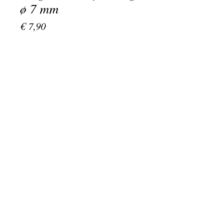
ø 7 mm
Prijs
€ 7,90
Aantal
*
bestel nu
⌀7 mm Rotary speldje met
schroefsluiting met stompe punt.
Dit insigne is uitsluitend geschikt voor
het knoopsgat in het revers.
Wilt u een speldje ook anders kunnen
dragen kies dan voor veersluiting of
magneet.