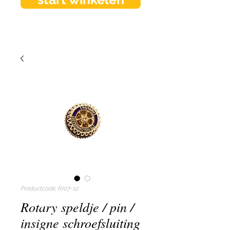
Productcode: RI07-12
Rotary speldje / pin /
insigne schroefsluiting