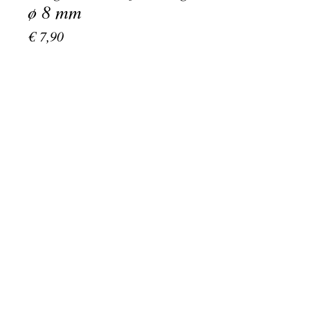
ø 8 mm
Prijs
€ 7,90
Aantal
*
bestel nu
Rotary insigne 8 mm schroefsluiting.
De schroefskuiting is uitsluitend
geschikt voor het knoopsgat in het
revers.
Wilt u het insigne / speldje ook anders
kunnen dragen, kies dan voor
veersluiting of magneet