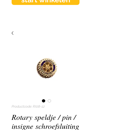
Productcode: RI08-12
Rotary speldje / pin /
insigne schroefsluiting