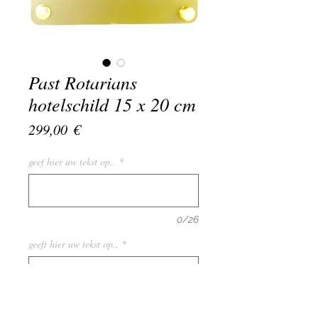
Past Rotarians
hotelschild 15 x 20 cm
Preis
299,00 €
geef hier uw tekst op..
*
0/26
geeft hier uw tekst op..
*
0/26