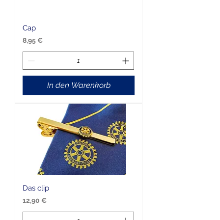
Cap
Preis
8,95 €
In den Warenkorb
Das clip
Preis
12,90 €