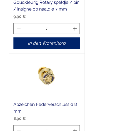
Goudkleurig Rotary speldje / pin
/ insigne op naald ø 7 mm
Preis
9,90 €
In den Warenkorb
Abzeichen Federverschluss ø 8
mm
Preis
8,90 €