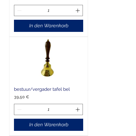
In den Warenkorb
bestuur/vergader tafel bel
Preis
39,50 €
In den Warenkorb