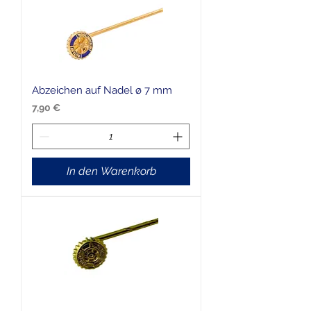
Abzeichen auf Nadel ø 7 mm
Preis
7,90 €
In den Warenkorb