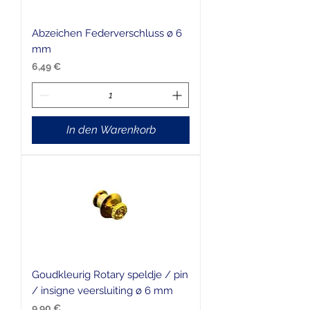
Abzeichen Federverschluss ø 6
mm
Preis
6,49 €
In den Warenkorb
Goudkleurig Rotary speldje / pin
/ insigne veersluiting ø 6 mm
Preis
9,90 €