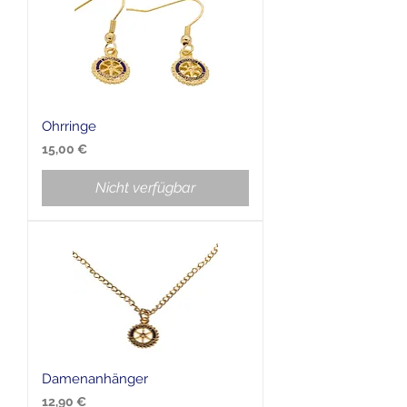
Ohrringe
Preis
15,00 €
Nicht verfügbar
Damenanhänger
Preis
12,90 €