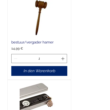
bestuur/vergader hamer
Preis
14,99 €
In den Warenkorb