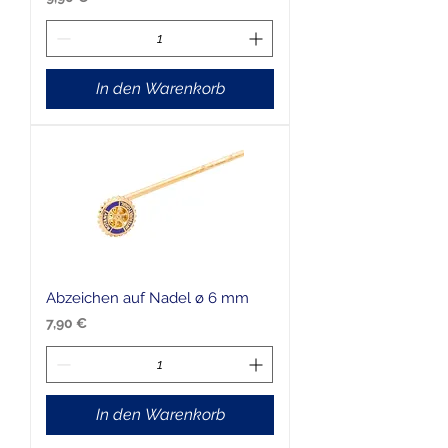
In den Warenkorb
Abzeichen auf Nadel ø 6 mm
Preis
7,90 €
In den Warenkorb