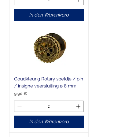
In den Warenkorb
Goudkleurig Rotary speldje / pin
/ insigne veersluiting ø 8 mm
Preis
9,90 €
In den Warenkorb