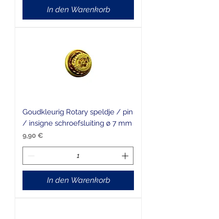
In den Warenkorb
Goudkleurig Rotary speldje / pin
/ insigne schroefsluiting ø 7 mm
Preis
9,90 €
In den Warenkorb