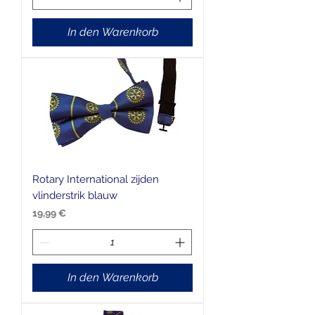
In den Warenkorb
Rotary International zijden
vlinderstrik blauw
Preis
19,99 €
In den Warenkorb