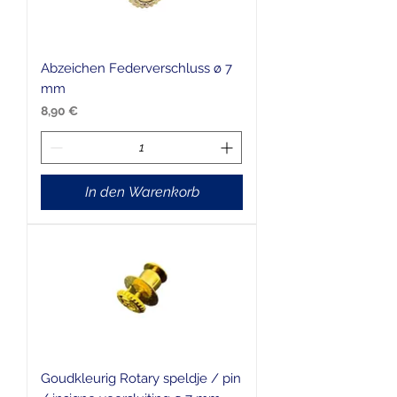
Abzeichen Federverschluss ø 7
mm
Preis
8,90 €
In den Warenkorb
Goudkleurig Rotary speldje / pin