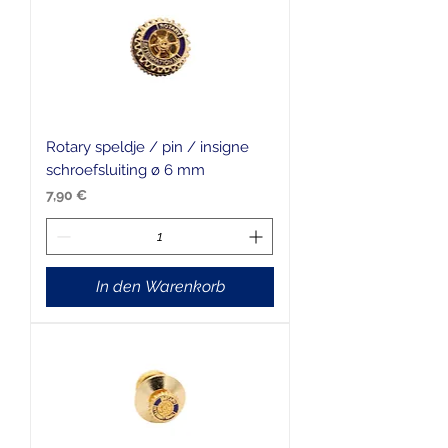
Rotary speldje / pin / insigne
schroefsluiting ø 6 mm
Preis
7,90 €
In den Warenkorb