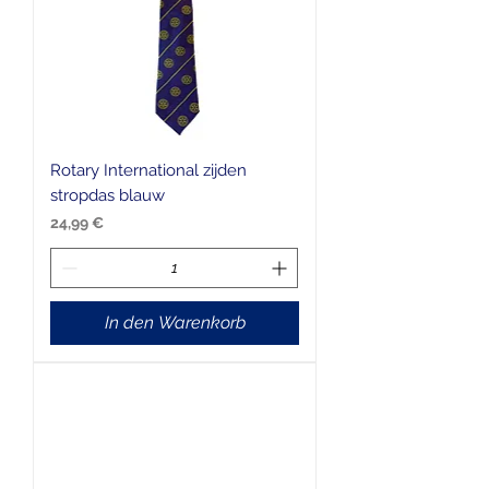
Rotary International zijden
stropdas blauw
Preis
24,99 €
In den Warenkorb