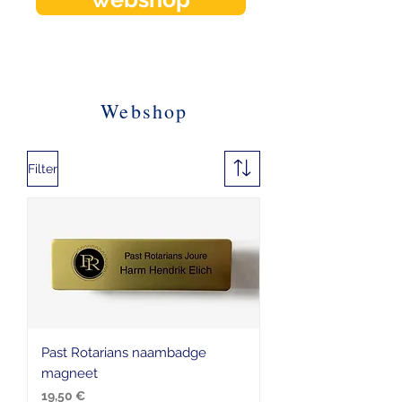
Webshop
Filter
Past Rotarians naambadge
magneet
Preis
19,50 €