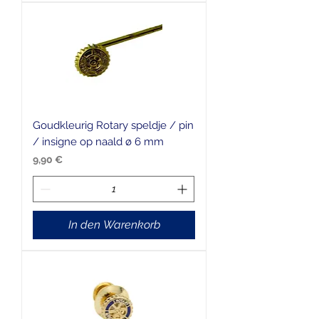
Goudkleurig Rotary speldje / pin
/ insigne op naald ø 6 mm
Preis
9,90 €
In den Warenkorb