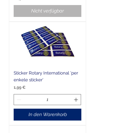
Nicht verfügbar
Sticker Rotary International 'per
enkele sticker'
Preis
1,99 €
In den Warenkorb