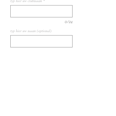
typ hier uw clubnaam
*
0/24
typ hier uw naam (optional)
0/24
Anzahl
*
In den Warenkorb
Prachtig vergulde naambadge met
logo.
Prijs is inclusief graveren